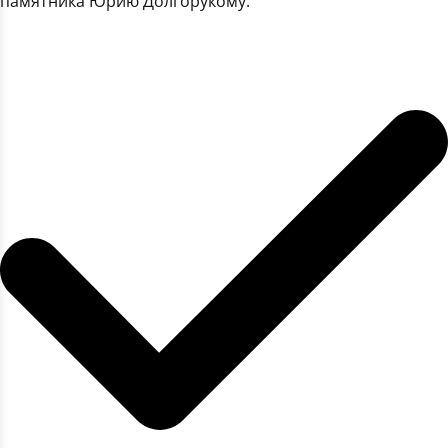
памятника Юрию Долгорукому.