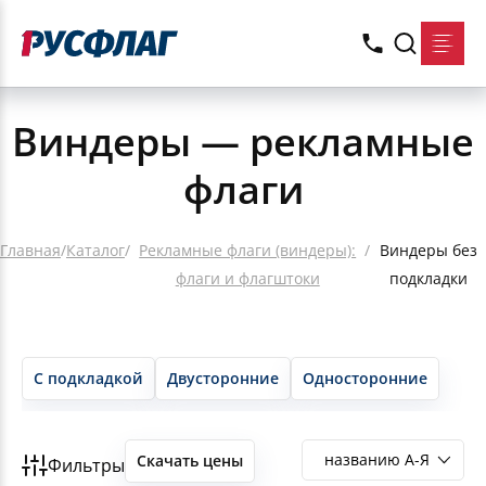
Виндеры — рекламные
флаги
Главная
/
Каталог
/
Рекламные флаги (виндеры):
/
Виндеры без
флаги и флагштоки
подкладки
С подкладкой
Двусторонние
Односторонние
Скачать цены
Фильтры