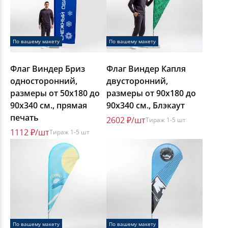
По вашему макету
По вашему макету
Флаг Виндер Бриз
Флаг Виндер Капля
односторонний,
двусторонний,
размеры от 50х180 до
размеры от 90х180 до
90х340 см., прямая
90х340 см., Блэкаут
печать
2602 ₽/шт
Тираж 1-5 шт
1112 ₽/шт
Тираж 1-5 шт
По вашему макету
По вашему макету