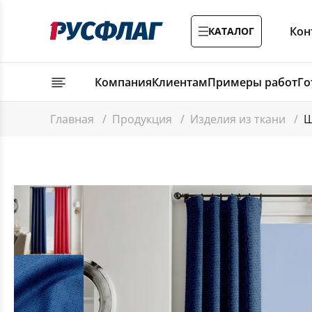
Кон
КАТАЛОГ
Компания
Клиентам
Примеры работ
Го
Главная
/
Продукция
/
Изделия из ткани
/
Ш