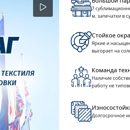
Большой пар
7 сублимационн
м. запечатки в с
Стойкое окр
Яркие и насыщен
гов
Кресла-мешки и пуфы-
Календа
выгорает на сол
кубы
Команда тех
Наличие собстве
работу не типов
Износостойк
Долгосрочное ис