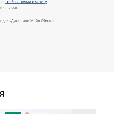
ь с
требованиями к макету
.
йла: 25МБ
Яндекс.Диска или Майл Облака
я