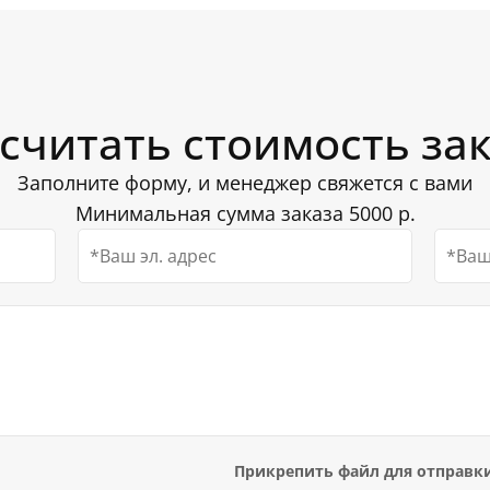
ременные безопасные
Волокна окрашиваются 
 сроки (1 — 3 дня в
.
неприятной блестящей пл
чные
Косметички
Аксессу
на каждом этапе
т как для украшения
Красители отличаются
постоянных и оптовых
лексов,
фотопечатью не выцветают
тров.
не истираются. Ткань всег
считать стоимость за
ые и необычные идеи
можно по телефонам в
Заполните форму, и менеджер свяжется с вами
Минимальная сумма заказа 5000 р.
Прикрепить файл для отправк