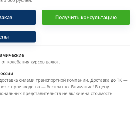
в 5 000 рублей.
заказ
Получить консультацию
цены
намические
 от колебания курсов валют.
России
доставка силами транспортной компании. Доставка до ТК —
воз с производства — бесплатно. Внимание! В цену
иональных представительств не включена стоимость