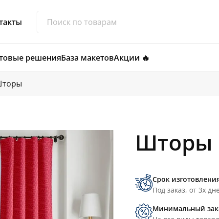
такты
товые решения
База макетов
Акции 🔥
торы
Шторы 
Срок изготовлени
Под заказ, от 3х дн
Минимальный зак