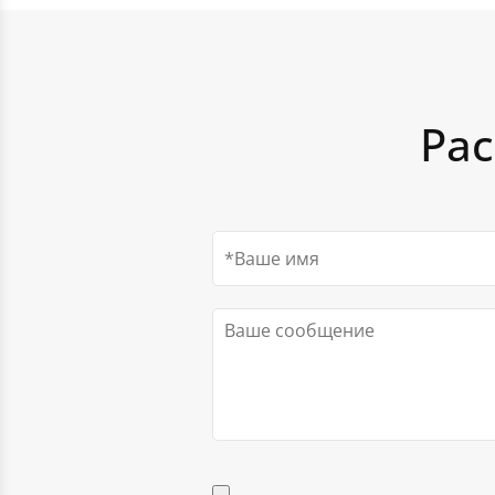
новые, мы используем прочные ткани, самые сов
благодаря чему мы выполняем работу в кратчайшие
красители и новейшую профессиональную технику
Скатерти
Мешочки подаро
зависимости от объема), контролируем качество 
Шторы с фотопринтом универсальны. Они подходя
производства и предлагаем доступные цены. Для 
дома, так и для оформления экспозиционных комп
покупателей предусмотрена система скидок.
административных помещений, коммерческих цен
Рас
Обращайтесь — поможем воплотить самые сложн
на ткани. Получить дополнительную информацию 
разделе контакты.