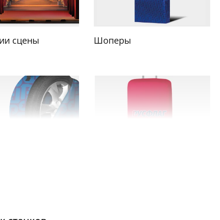
ии сцены
Шоперы
а колеса
Чехлы для чемоданов