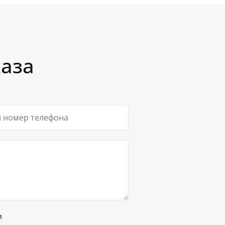
изнутри, что позволят избежать появления
енки на поверхности.
ары для волос
Тканевые постеры
 повышенной устойчивостью. Шторы с
 под воздействием света, не застирываются и
да сохраняет отличный вид.
каза
и