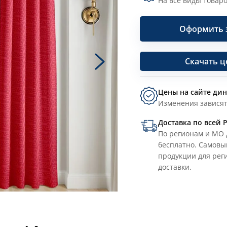
На все виды товаро
Оформить 
Скачать 
Цены на сайте ди
Изменения зависят
Доставка по всей 
По регионам и МО 
бесплатно. Самовы
продукции для рег
доставки.