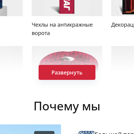
Чехлы на антикражные
Декорац
ворота
Развернуть
Почему мы
ужки
Чехлы на наливные
Чехлы н
основания