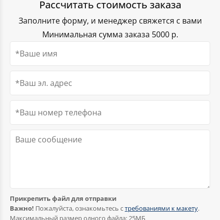
флагов, размещенных на фасаде или внутри
Рассчитать стоимость заказа
произвольного дизайна или же выбрать из
Купить флаг города РФ от компании «РУСФЛАГ» —
здания.
имеющихся шаблонов.
Заполните форму, и менеджер свяжется с вами
получить высококачественные изделия,
ориентированные на поднятие авторитета вашей
Минимальная сумма заказа 5000 р.
компании.
Мы гарантируем индивидуальный подход в
реализации ваших проектов.
Флаги оптом
Прикрепить файл для отправки
Важно!
Пожалуйста, ознакомьтесь с
требованиями к макету
.
Максимальный размер одного файла: 25МБ