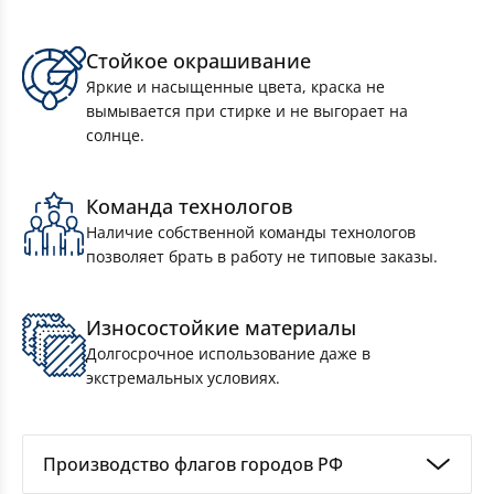
Стойкое окрашивание
Яркие и насыщенные цвета, краска не
вымывается при стирке и не выгорает на
солнце.
Комплект Флагов Московской области
Команда технологов
90×135см 10 штук
Наличие собственной команды технологов
позволяет брать в работу не типовые заказы.
Износостойкие материалы
Долгосрочное использование даже в
экстремальных условиях.
Производство флагов городов РФ