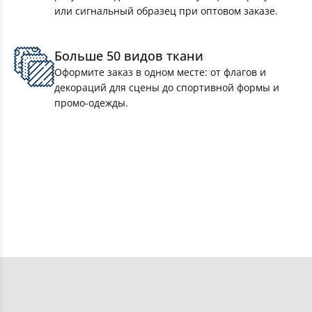
или сигнальный образец при оптовом заказе.
Флаги спортивные
Больше 50 видов ткани
Флаги расцвечивания
Оформите заказ в одном месте: от флагов и
декораций для сцены до спортивной формы и
Флаги для виндеров — печать и пошив
промо-одежды.
полотен
Флаги стран мира
Флаги РФ
Оформить заказ
Флаги произвольного дизайна
Получить консультацию
Флаги республик РФ
Получить цены