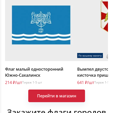
Срочное изготовление флагов
По вашему макету
Флаг малый односторонний
Вымпел двусторо
Южно-Сахалинск
кисточка пришив
8х12 до 30х40 см.
214 ₽/шт
641 ₽/шт
Тираж 1-5 шт
Тираж 1-5 ш
Перейти в магазин
Закажите флаги городов