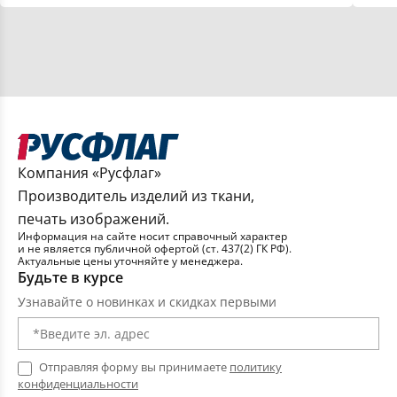
Флаги произвольного дизайна
Флаги городов РФ
Флаги республик РФ
Компания «Русфлаг»
Производитель изделий из ткани,
Флаги краев РФ
печать изображений.
Информация на сайте носит справочный характер
и не является публичной офертой (ст. 437(2) ГК РФ).
Флаги областей РФ
Актуальные цены уточняйте у менеджера.
Будьте в курсе
Узнавайте о новинках и скидках первыми
Флаги министерств и ведомств РФ
Флаги настольные
Отправляя форму вы принимаете
политику
конфиденциальности