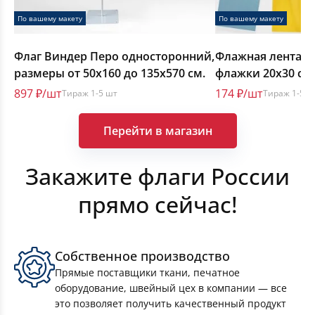
По вашему макету
По вашему макету
Флаг Виндер Перо односторонний,
Флажная лента, 
размеры от 50х160 до 135х570 см.
флажки 20х30 см.,
шт. на метр
897 ₽/шт
174 ₽/шт
Тираж 1-5 шт
Тираж 1-5 ш
Перейти в магазин
Закажите флаги России
прямо сейчас!
Транспаранты-перетяжки
Собственное производство
Прямые поставщики ткани, печатное
оборудование, швейный цех в компании — все
это позволяет получить качественный продукт