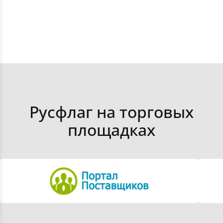
Календари тканевые
Сумки для бутылок
Оформить заказ
Сумки стеганые
Получить консультацию
Получить цены
Сумки поясные
Русфлаг на торговых
Сумки-авоськи
площадках
Сумки-шоперы плоские
Полотенца
Подушки дорожные