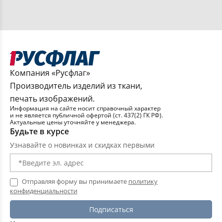
Подушки классические
Пледы для пикника
Компания «Русфлаг»
Пледы
Производитель изделий из ткани,
печать изображений.
Информация на сайте носит справочный характер
Скатерти
и не является публичной офертой (ст. 437(2) ГК РФ).
Актуальные цены уточняйте у менеджера.
Будьте в курсе
Узнавайте о новинках и скидках первыми
Мешочки подарочные
Косметички
Отправляя форму вы принимаете
политику
конфиденциальности
Аксессуары для волос
Подписаться