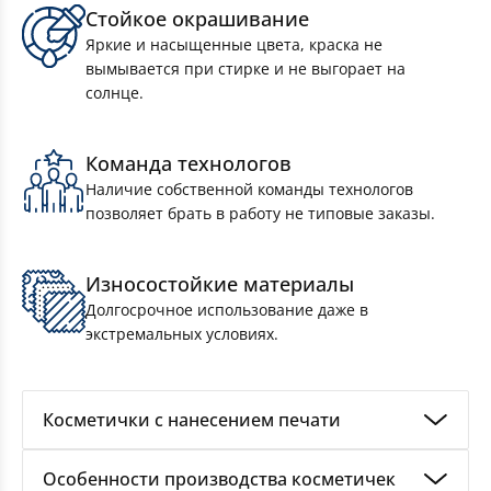
Стойкое окрашивание
Яркие и насыщенные цвета, краска не
вымывается при стирке и не выгорает на
солнце.
Сумки спортивные на заказ
Команда технологов
Наличие собственной команды технологов
позволяет брать в работу не типовые заказы.
Износостойкие материалы
Долгосрочное использование даже в
экстремальных условиях.
Косметички с нанесением печати
Необходимые в быту мелочи, которые часто очень
Особенности производства косметичек
нужны, мы обычно забываем ровно до того
Полотенца из микрофибры