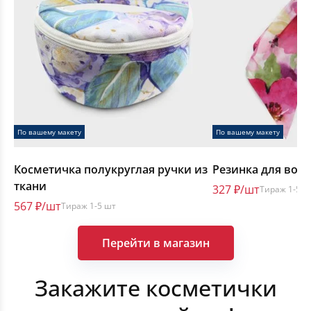
Декорации сцены
По вашему макету
По вашему макету
Косметичка полукруглая ручки из
Резинка для воло
ткани
327 ₽/шт
Тираж 1-5 ш
567 ₽/шт
Тираж 1-5 шт
Перейти в магазин
Шторы
Закажите косметички