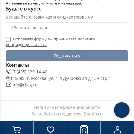
Подушки дорожные
Актуальные цены уточняйте у менеджера.
Будьте в курсе
Узнавайте о новинках и скидках первыми
Подушки классические
Отправляя форму вы принимаете
политику
Пледы для пикника
конфиденциальности
Подписаться
Пледы
Контакты
+7 (495) 120-14-40
Скатерти
115088, г. Москва, ул. 1-я Дубровская д.13А стр.1
info@rflag.ru
Мешочки подарочные
Политика конфиденциальности
Аксессуары для волос
Разработка и поддержка
Danifo.ru
Тканевые постеры