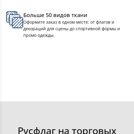
Чехлы на наливные основания
Больше 50 видов ткани
Чехлы на колеса
Оформите заказ в одном месте: от флагов и
декораций для сцены до спортивной формы и
промо одежды.
Чехлы для чемоданов
Чехлы для мобильных ограждений (фан-
барьеров)
Чехлы для шезлонгов
Оформить заказ
Получить консультацию
Кресла-мешки и пуфы-кубы
Получить цены
Календари тканевые
Русфлаг на торговых