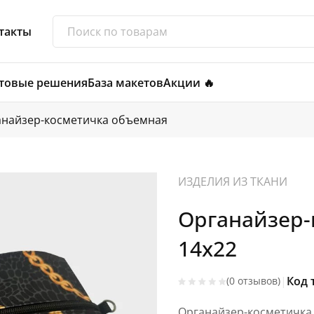
такты
товые решения
База макетов
Акции 🔥
анайзер-косметичка объемная
ИЗДЕЛИЯ ИЗ ТКАНИ
Органайзер-
14х22
|
Код 
(0 отзывов)
Органайзер-косметичка 