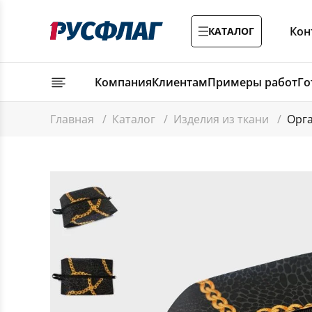
Кон
КАТАЛОГ
Компания
Клиентам
Примеры работ
Го
Главная
/
Каталог
/
Изделия из ткани
/
Орг