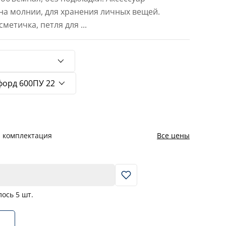
а молнии, для хранения личных вещей.
сметичка, петля для
...
я комплектация
Все цены
В корзину
лось
5
шт.