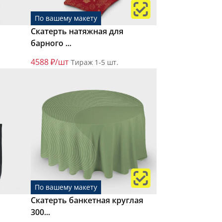
По вашему макету
Скатерть натяжная для
барного ...
4588 ₽/шт
Тираж 1-5 шт.
По вашему макету
Скатерть банкетная круглая
300...