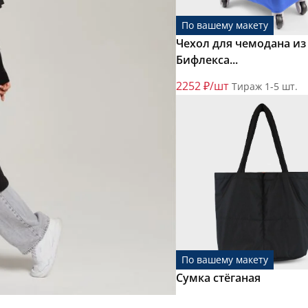
По вашему макету
Чехол для чемодана из
Бифлекса...
2252 ₽/шт
Тираж 1-5 шт.
По вашему макету
Сумка стёганая