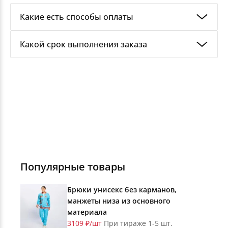
Какие есть способы оплаты
Мы работаем с физическими и юридическими
Какой срок выполнения заказа
лицами. Оплату принимаем безналичным
способом: по выставленному счету на реквизиты
Стандартный срок выполнения заказов — 3
компании.
рабочих дня. Но для каждого заказа согласуется
отдельно, поскольку срок сдачи зависит от
нескольких факторов: сложности продукции,
тиража и общей загруженности производства.
Популярные товары
Брюки унисекс без карманов,
манжеты низа из основного
материала
3109 ₽/шт
При тираже 1-5 шт.