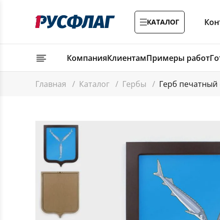
Кон
КАТАЛОГ
Компания
Клиентам
Примеры работ
Го
Главная
/
Каталог
/
Гербы
/
Герб печатный с