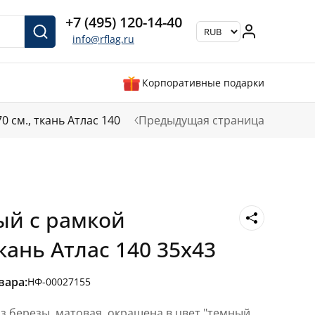
+7 (495) 120-14-40
info@rflag.ru
Корпоративные подарки
 см., ткань Атлас 140
Предыдущая страница
ый с рамкой
ткань Атлас 140 35x43
вара:
НФ-00027155
з березы, матовая, окрашена в цвет "темный