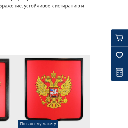
ображение, устойчивое к истиранию и
По вашему макету