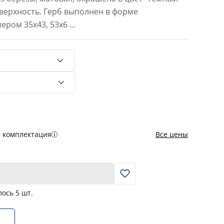
оверхность. Герб выполнен в форме
ером 35х43, 53х6
...
я комплектация
Все цены
В корзину
лось
5
шт.