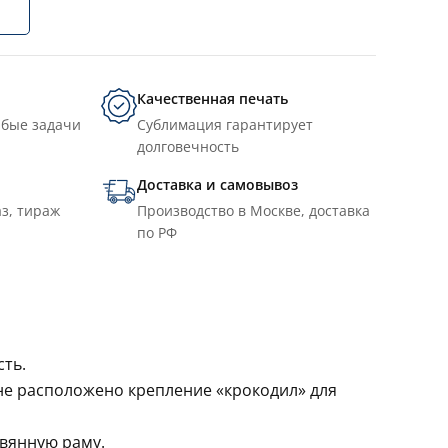
Качественная печать
юбые задачи
Сублимация гарантирует
долговечность
Доставка и самовывоз
з, тираж
Производство в Москве, доставка
по РФ
сть.
не расположено крепление «крокодил» для
евянную раму.