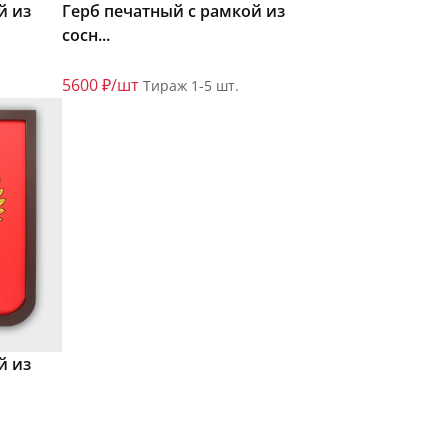
й из
Герб печатный с рамкой из
сосн...
5600 ₽/шт
Тираж 1-5 шт.
й из