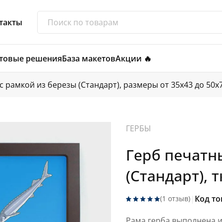
такты
товые решения
База макетов
Акции 🔥
 рамкой из березы (Стандарт), размеры от 35х43 до 50х70
ГЕРБЫ
Герб печатн
(Стандарт), 
|
Код то
(1 отзыв)
Рама герба выполнена и