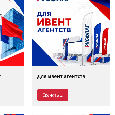
х
Для ивент агентств
Скачать