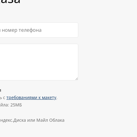
и
ь с
требованиями к макету
.
йла: 25МБ
Яндекс.Диска или Майл Облака