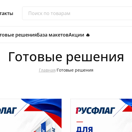
такты
товые решения
База макетов
Акции 🔥
Готовые решения
Главная
/
Готовые решения