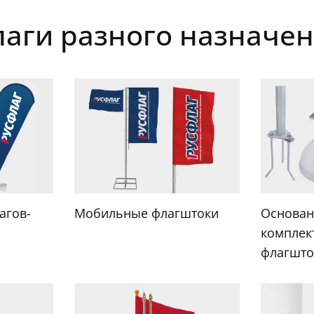
аги разного назначе
агов-
Мобильные флагштоки
Основан
комплек
флагшто