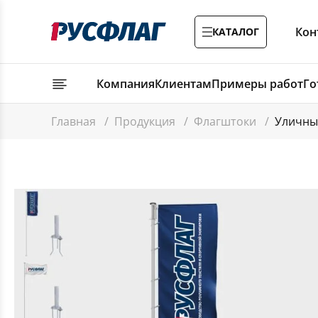
Кон
КАТАЛОГ
Компания
Клиентам
Примеры работ
Го
Главная
/
Продукция
/
Флагштоки
/
Уличны