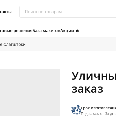
такты
товые решения
База макетов
Акции 🔥
е флагштоки
Уличны
заказ
Срок изготовлени
Под заказ, от 3х дн