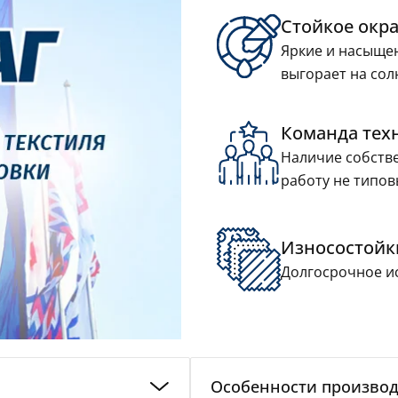
Стойкое окр
Яркие и насыщен
выгорает на сол
Команда тех
Наличие собстве
работу не типов
Износостойк
Долгосрочное ис
Особенности производ