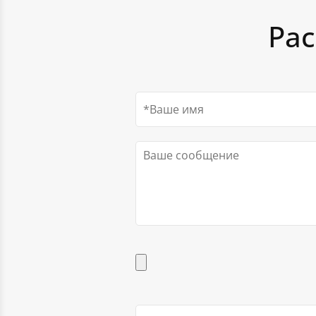
производителя с гарантией 5 лет. Дополнительно
Рас
услуги по установке.
Для заказа вы можете воспользоваться специаль
сайте или позвонить по указанным телефонам. На
сориентируют по видам и особенностям мачт, отв
вопросы.