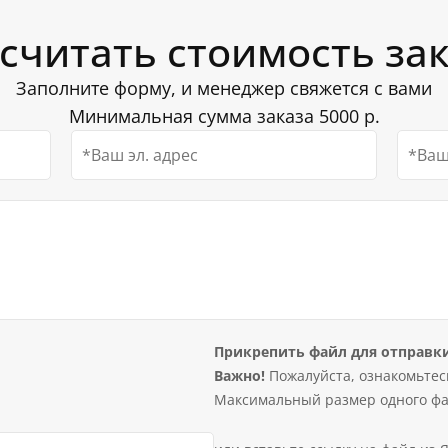
Уличные флагштоки от пр
 мы готовы предложить
соотношение качества и ц
считать стоимость за
ной формой на нашем
Заполните форму, и менеджер свяжется с вами
ши консультанты
Минимальная сумма заказа 5000 р.
етят на все возникшие
Прикрепить файл для отправк
Важно!
Пожалуйста, ознакомьтес
Максимальный размер одного фа