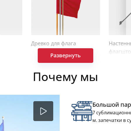
Древко для флага
Настенн
флагшто
Развернуть
Почему мы
Большой пар
7 сублимационн
м. запечатки в с