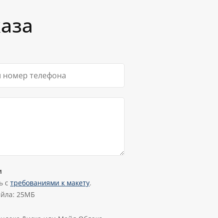
оизводителя отличает оптимальное
ены.
каза
и
ь с
требованиями к макету
.
йла: 25МБ