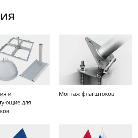
ния
ия и
Монтаж флагштоков
тующие для
ков