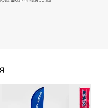
Яндекс.Диска или Майл Облака
я