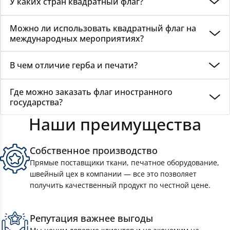
У каких стран квадратный флаг?
Пропорция флана 1:1 официально используется в
Можно ли использовать квадратный флаг на
Швейцарии и Ватикане.
международных мероприятиях?
Да, если такая пропорция закреплена официально. На
В чем отличие герба и печати?
международных событиях применяются
государственные символы в утверждённом формате.
Герб является государственным символом. Печать
Где можно заказать флаг иностранного
служит средством удостоверения документов, но может
государства?
воспроизводить изображение герба в установленной
форме.
Наши преимущества
Интерес к государственной символике возрастает в
преддверии национальных праздников и
международных мероприятий. Заказать флаг
Собственное производство
иностранного государства можно на сайте «
РусФлаг
».
Прямые поставщики ткани, печатное оборудование,
Для уличного размещения подходят износостойкие
швейный цех в компании — все это позволяет
ткани, для интерьеров — более лёгкие варианты с
получить качественный продукт по честной цене.
точной цветопередачей. Используется техника
сублимационной печати, при которой краситель
«вплавляется» в структуру ткани.
Репутация важнее выгоды