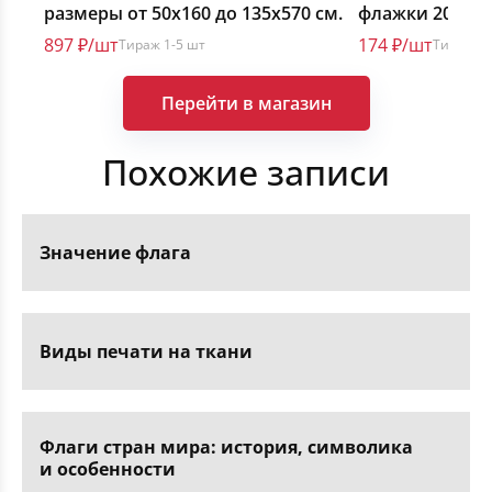
размеры от 50х160 до 135х570 см.
флажки 20х30 с
шт. на метр
897 ₽/шт
174 ₽/шт
Тираж 1-5 шт
Тираж 1-
Перейти в магазин
Похожие записи
Значение флага
Виды печати на ткани
Флаги стран мира: история, символика
и особенности