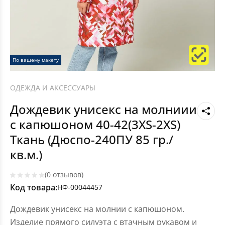
По вашему макету
ОДЕЖДА И АКСЕССУАРЫ
Дождевик унисекс на молниии
с капюшоном 40-42(3XS-2XS)
Ткань (Дюспо-240ПУ 85 гр./
кв.м.)
(0 отзывов)
Код товара:
НФ-00044457
Дождевик унисекс на молнии с капюшоном.
Изделие прямого силуэта с втачным рукавом и