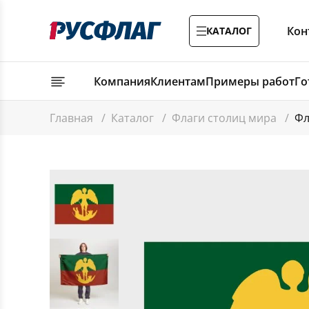
Кон
КАТАЛОГ
Компания
Клиентам
Примеры работ
Го
Главная
/
Каталог
/
Флаги столиц мира
/
Фл