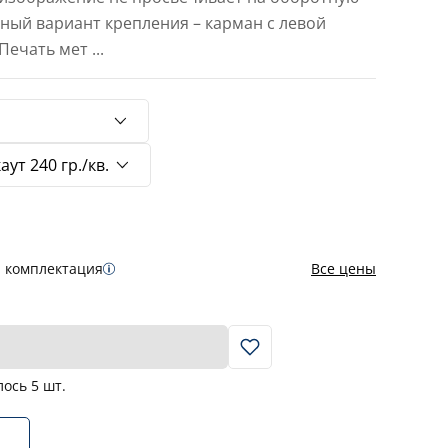
тный вариант крепления – карман с левой
 Печать мет
...
я комплектация
Все цены
В корзину
лось
5
шт.