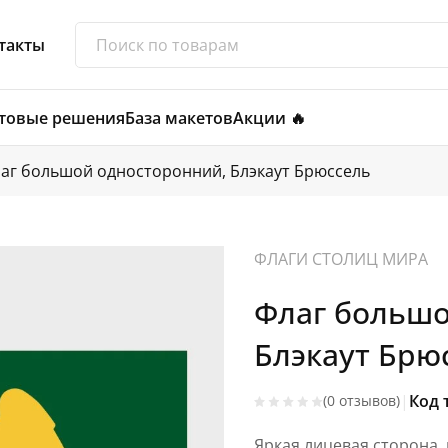
такты
товые решения
База макетов
Акции 🔥
аг большой односторонний, Блэкаут Брюссель
ФЛАГИ СТОЛИЦ МИРА
Флаг большо
Блэкаут Брю
|
Код 
(0 отзывов)
Яркая лицевая сторона,