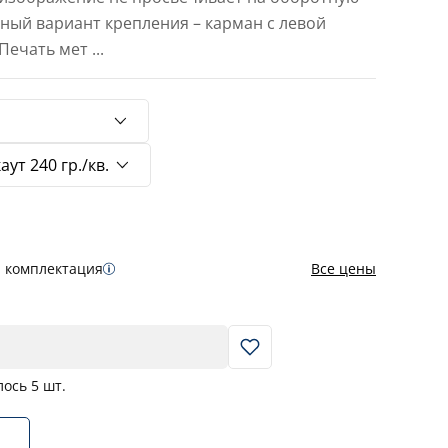
тный вариант крепления – карман с левой
 Печать мет
...
я комплектация
Все цены
В корзину
лось
5
шт.