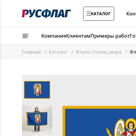
Кон
КАТАЛОГ
Компания
Клиентам
Примеры работ
Го
Главная
/
Каталог
/
Флаги столиц мира
/
Фл