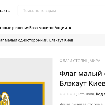
такты
товые решения
База макетов
Акции 🔥
аг малый односторонний, Блэкаут Киев
ФЛАГИ СТОЛИЦ МИРА
Флаг малый 
Блэкаут Киев
|
Код 
(0 отзывов)
Яркая лицевая сторона,