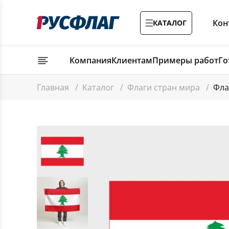
Кон
КАТАЛОГ
Компания
Клиентам
Примеры работ
Го
Главная
/
Каталог
/
Флаги стран мира
/
Фла