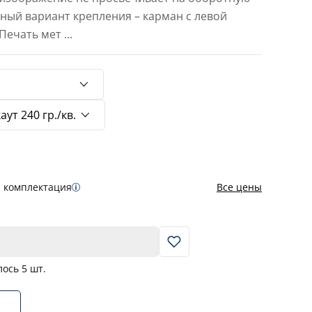
тный вариант крепления – карман с левой
 Печать мет
...
я комплектация
Все цены
В корзину
лось
5
шт.