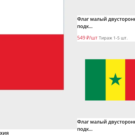
Флаг малый двусторон
подк...
549 ₽/шт
Тираж 1-5 шт.
Флаг малый двусторон
подк...
ехия