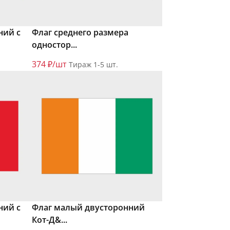
ний с
Флаг среднего размера
одностор...
374 ₽/шт
Тираж 1-5 шт.
ний с
Флаг малый двусторонний
Кот-Д&...