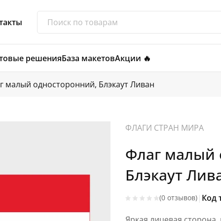
такты
товые решения
База макетов
Акции 🔥
г малый односторонний, Блэкаут Ливан
ФЛАГИ СТРАН МИРА
Флаг малый 
Блэкаут Лив
|
Код 
(0 отзывов)
Яркая лицевая сторона,