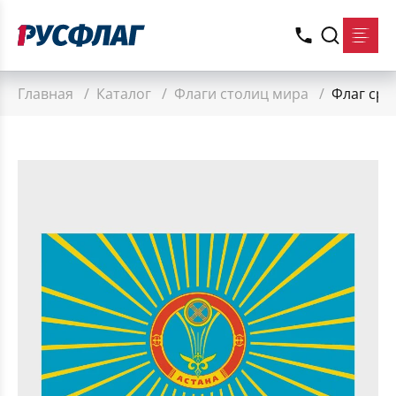
Главная
/
Каталог
/
Флаги столиц мира
/
Флаг сре