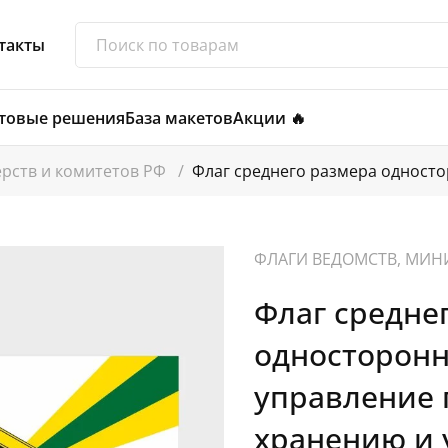
такты
товые решения
База макетов
Акции 🔥
ерств и комитетов РФ
/
Флаг среднего размера одност
ФЛАГИ ВЕДОМСТВ, МИН
Флаг средне
односторон
управление 
хранению и