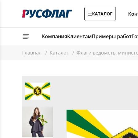
Кон
КАТАЛОГ
Компания
Клиентам
Примеры работ
Го
Главная
/
Каталог
/
Флаги ведомств, минист