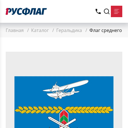
Главная
/
Каталог
/
Геральдика
/
Флаг среднего р