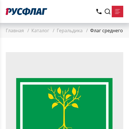
Главная
/
Каталог
/
Геральдика
/
Флаг среднего р