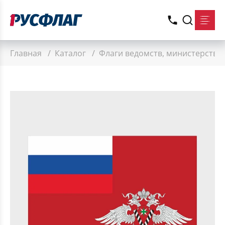
Главная
/
Каталог
/
Флаги ведомств, министерств 