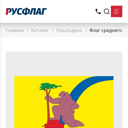
Главная
/
Каталог
/
Геральдика
/
Флаг среднего р