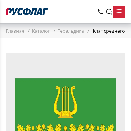
Главная
/
Каталог
/
Геральдика
/
Флаг среднего р