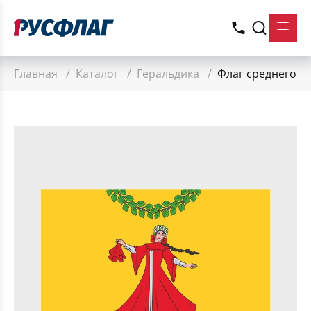
Главная
/
Каталог
/
Геральдика
/
Флаг среднего р