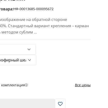
товара:
НФ-00013685-000095672
 изображение на обратной стороне
 80%. Стандартный вариант крепления – карман
ь методом сублим
...
я комплектация
Все цены
В корзину