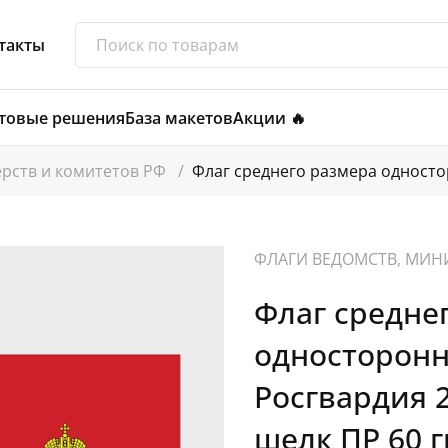
такты
товые решения
База макетов
Акции 🔥
ерств и комитетов РФ
/
Флаг среднего размера односто
ФЛАГИ ВЕДОМСТВ, МИН
Флаг средне
односторонн
Росгвардия 
шелк ПР 60 г