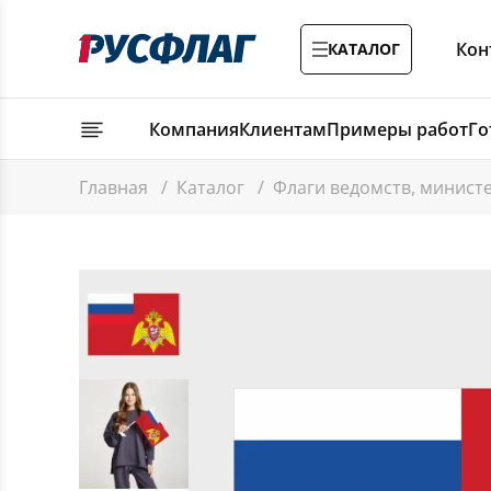
Кон
КАТАЛОГ
Компания
Клиентам
Примеры работ
Го
Главная
/
Каталог
/
Флаги ведомств, минист