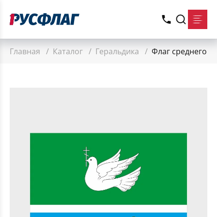
Главная
/
Каталог
/
Геральдика
/
Флаг среднего р