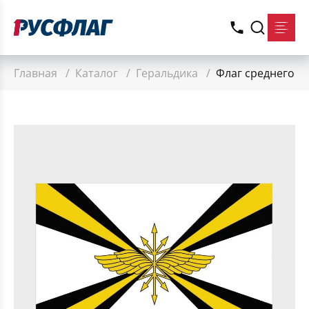
Главная
/
Каталог
/
Геральдика
/
Флаг среднего р