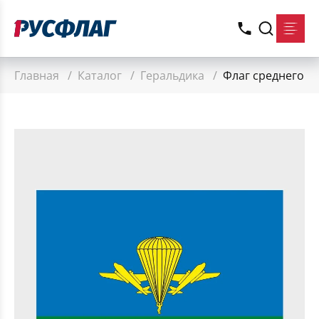
Главная
/
Каталог
/
Геральдика
/
Флаг среднего р