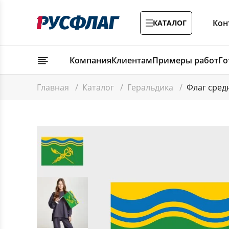
Кон
КАТАЛОГ
Компания
Клиентам
Примеры работ
Го
Главная
/
Каталог
/
Геральдика
/
Флаг сред