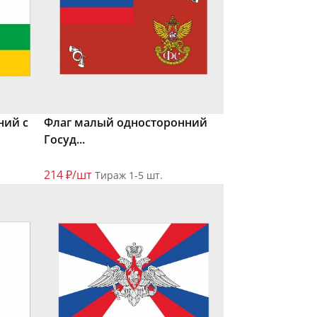
ний с
Флаг малый односторонний
Госуд...
214 ₽/шт
Тираж 1-5 шт.