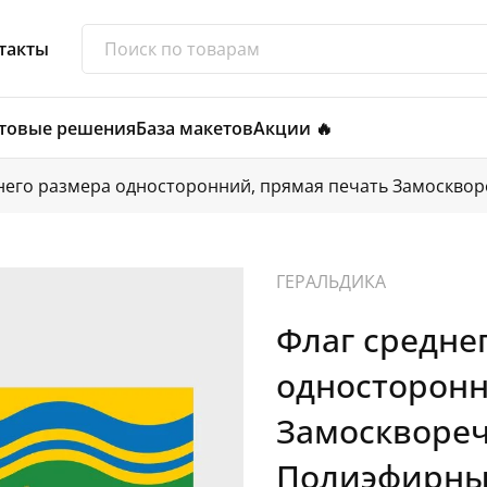
такты
товые решения
База макетов
Акции 🔥
него размера односторонний, прямая печать Замосквор
ГЕРАЛЬДИКА
Флаг средне
односторонн
Замосквореч
Полиэфирный