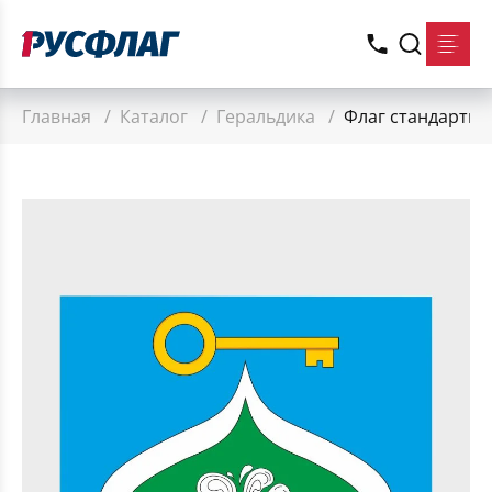
Главная
/
Каталог
/
Геральдика
/
Флаг стандартны