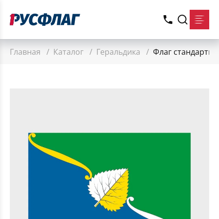
Главная
/
Каталог
/
Геральдика
/
Флаг стандартны