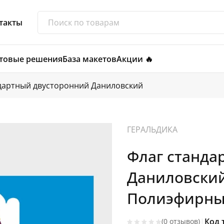
такты
товые решения
База макетов
Акции 🔥
дартный двусторонний Даниловский
ГЕРАЛЬДИКА
Флаг станда
Даниловский
Полиэфирный
|
Код 
(0 отзывов)