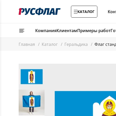
Кон
КАТАЛОГ
Компания
Клиентам
Примеры работ
Го
Главная
/
Каталог
/
Геральдика
/
Флаг стан