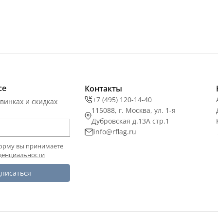
се
Контакты
+7 (495) 120-14-40
винках и скидках
115088, г. Москва, ул. 1-я
Дубровская д.13А стр.1
info@rflag.ru
орму вы принимаете
денциальности
писаться