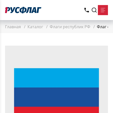
Главная
/
Каталог
/
Флаги республик РФ
/
Флаг ст