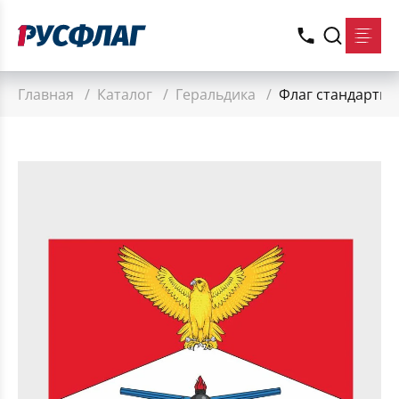
Главная
/
Каталог
/
Геральдика
/
Флаг стандартны