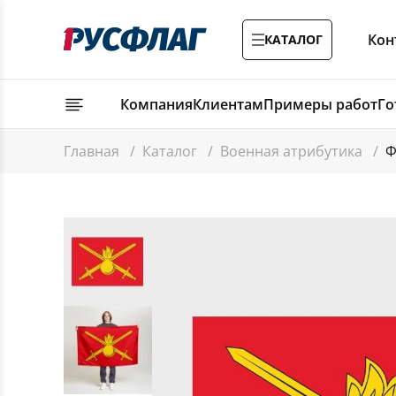
Кон
КАТАЛОГ
Компания
Клиентам
Примеры работ
Го
Главная
/
Каталог
/
Военная атрибутика
/
Ф