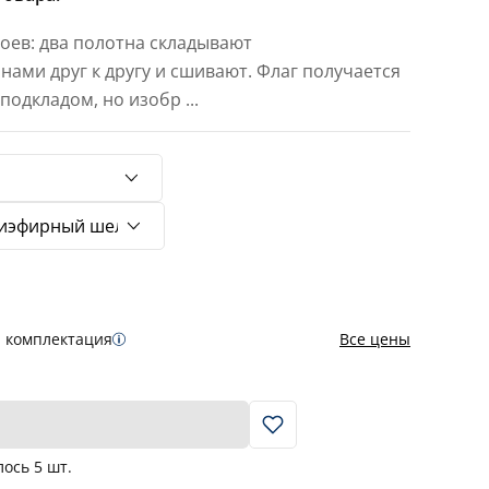
лоев: два полотна складывают
ами друг к другу и сшивают. Флаг получается
с подкладом, но изобр
...
я комплектация
Все цены
В корзину
лось
5
шт.