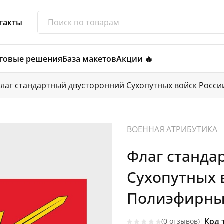
такты
товые решения
База макетов
Акции 🔥
лаг стандартный двусторонний Сухопутных войск Росси
ВОЕННАЯ АТРИБУТИКА
Флаг станда
Сухопутных 
Полиэфирный
|
Код 
(0 отзывов)