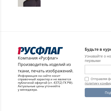
Будьте в кур
Узнавайте о но
Компания «Русфлаг»
первыми
Производитель изделий из
ткани, печать изображений.
Информация на сайте носит
Отправляя ф
справочный характер и не является
публичной офертой (ст. 437(2) ГК РФ).
политику конфи
Актуальные цены уточняйте
у менеджера.
Под