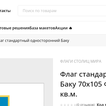
такты
товые решения
База макетов
Акции 🔥
аг стандартный односторонний Баку
ФЛАГИ СТОЛИЦ МИРА
Флаг станда
Баку 70х105 
кв.м.
|
Код 
(0 отзывов)