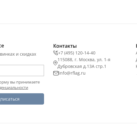
се
Контакты
+7 (495) 120-14-40
винках и скидках
115088, г. Москва, ул. 1-я
Дубровская д.13А стр.1
info@rflag.ru
орму вы принимаете
денциальности
писаться