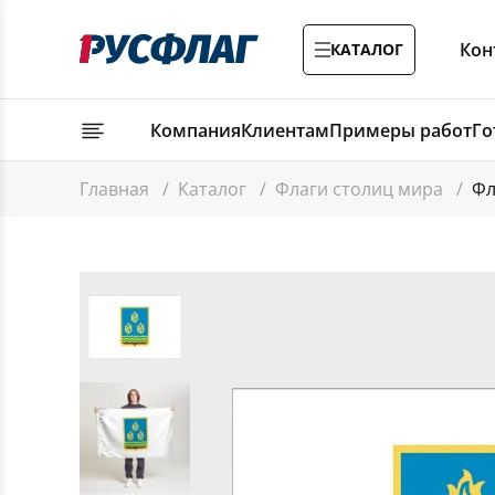
Кон
КАТАЛОГ
Компания
Клиентам
Примеры работ
Го
Главная
/
Каталог
/
Флаги столиц мира
/
Фл