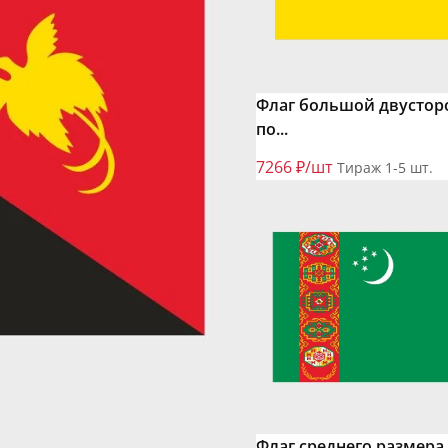
Флаг большой двустор
по...
7266 ₽/шт
Тираж 1-5 шт.
Флаг среднего размера