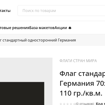
такты
товые решения
База макетов
Акции 🔥
г стандартный односторонний Германия
ФЛАГИ СТРАН МИРА
Флаг станда
Германия 70
110 гр./кв.м.
|
Код 
(0 отзывов)