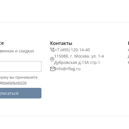
се
Контакты
+7 (495) 120-14-40
винках и скидках
115088, г. Москва, ул. 1-я
Дубровская д.13А стр.1
info@rflag.ru
орму вы принимаете
денциальности
писаться