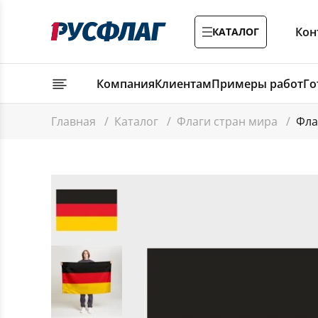
Кон
КАТАЛОГ
Компания
Клиентам
Примеры работ
Го
Главная
/
Каталог
/
Флаги стран мира
/
Фла