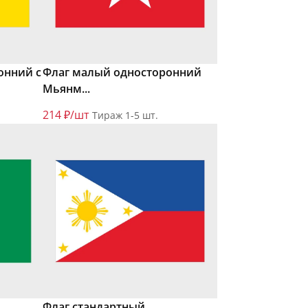
онний с
Флаг малый односторонний
Мьянм...
214 ₽/шт
Тираж 1-5 шт.
Флаг стандартный