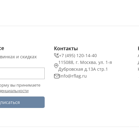
се
Контакты
+7 (495) 120-14-40
винках и скидках
115088, г. Москва, ул. 1-я
Дубровская д.13А стр.1
info@rflag.ru
орму вы принимаете
денциальности
писаться