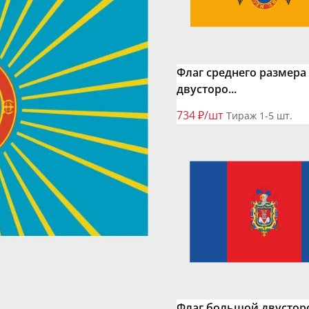
Флаг среднего размера
двусторо...
734 ₽/шт
Тираж 1-5 шт.
Флаг большой двустор