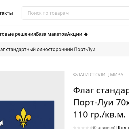
такты
товые решения
База макетов
Акции 🔥
аг стандартный односторонний Порт-Луи
ФЛАГИ СТОЛИЦ МИРА
Флаг станда
Порт-Луи 70
110 гр./кв.м.
|
Код 
(0 отзывов)