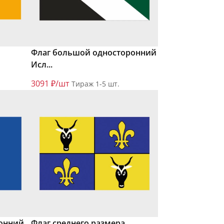
Флаг большой односторонний
Исл...
3091 ₽/шт
Тираж 1-5 шт.
онний,
Флаг среднего размера