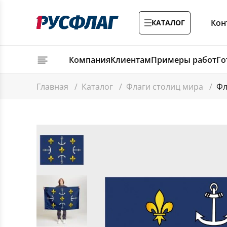
Кон
КАТАЛОГ
Компания
Клиентам
Примеры работ
Го
Главная
/
Каталог
/
Флаги столиц мира
/
Фл