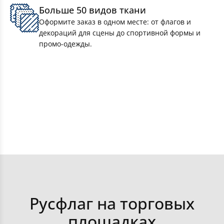
Больше 50 видов ткани
Флаги республик РФ
Оформите заказ в одном месте: от флагов и
декораций для сцены до спортивной формы и
промо-одежды.
Флаги краев РФ
Флаги областей РФ
Флаги министерств и ведомств РФ
Оформить заказ
Флаги настольные
Получить консультацию
Флаги ко Дню победы 9 мая
Получить цены
Русфлаг на торговых
площадках