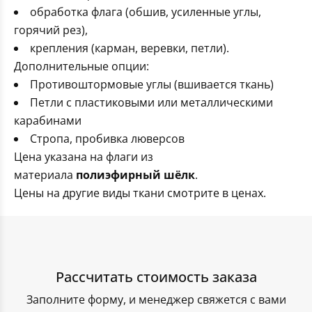
Комплект Флагов России 90×135см 10 штук
экстерьере.
обработка флага (обшив, усиленные углы,
флагов в короткие сроки.
Можно заказать изготовление флага
горячий рез),
Купить флаги военных ведомств РФ от компании
произвольного дизайна или же выбрать из
«РУСФЛАГ» — получить высококачественные
крепления (карман, веревки, петли).
имеющихся шаблонов.
изделия, ориентированные на поднятие
Дополнительные опции:
авторитета вашей компании.
Противоштормовые углы (вшивается ткань)
Мы гарантируем индивидуальный подход в
Петли с пластиковыми или металлическими
реализации ваших проектов.
карабинами
Стропа, пробивка люверсов
Цена указана на флаги из
материала
полиэфирный шёлк
.
Цены на другие виды ткани смотрите в ценах.
Флаги оптом
Рассчитать стоимость заказа
Заполните форму, и менеджер свяжется с вами