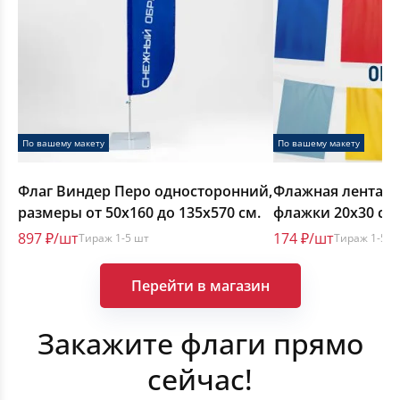
Транспаранты-перетяжки
Знамёна
Флажная лента
По вашему макету
По вашему макету
Флаг Виндер Перо односторонний,
Флажная лента, 
Уличные флаги
размеры от 50х160 до 135х570 см.
флажки 20х30 см.,
шт. на метр
897 ₽/шт
174 ₽/шт
Тираж 1-5 шт
Тираж 1-5 ш
Баннеры на стадион
Перейти в магазин
Гоночные флаги
Закажите флаги прямо
Горнолыжные флаги
сейчас!