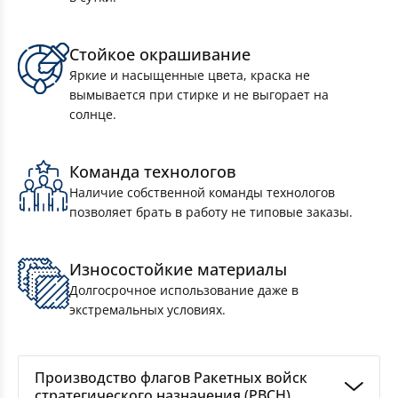
Стойкое окрашивание
Яркие и насыщенные цвета, краска не
вымывается при стирке и не выгорает на
солнце.
Комплект Флагов Московской области
Команда технологов
90×135см 10 штук
Наличие собственной команды технологов
позволяет брать в работу не типовые заказы.
Износостойкие материалы
Долгосрочное использование даже в
экстремальных условиях.
Производство флагов Ракетных войск
стратегического назначения (РВСН)