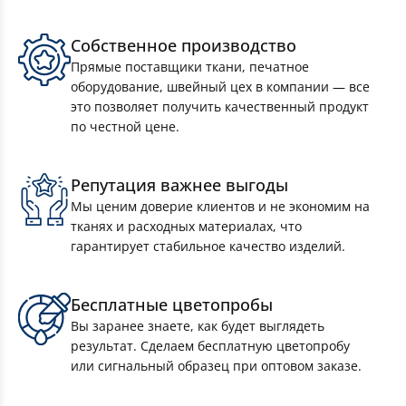
Флаги спортивные
Собственное производство
Прямые поставщики ткани, печатное
Флаги расцвечивания
оборудование, швейный цех в компании — все
это позволяет получить качественный продукт
по честной цене.
Флаги для виндеров — печать и пошив
полотен
Репутация важнее выгоды
Мы ценим доверие клиентов и не экономим на
Флаги стран мира
тканях и расходных материалах, что
гарантирует стабильное качество изделий.
Флаги РФ
Бесплатные цветопробы
Вы заранее знаете, как будет выглядеть
Флаги произвольного дизайна
результат. Сделаем бесплатную цветопробу
или сигнальный образец при оптовом заказе.
Флаги городов РФ