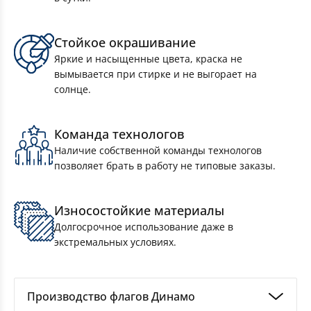
Стойкое окрашивание
Яркие и насыщенные цвета, краска не
вымывается при стирке и не выгорает на
солнце.
Комплект Флагов Московской области
Команда технологов
90×135см 10 штук
Наличие собственной команды технологов
позволяет брать в работу не типовые заказы.
Износостойкие материалы
Долгосрочное использование даже в
экстремальных условиях.
Производство флагов Динамо