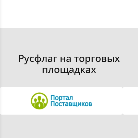
Флаги республик РФ
Оформить заказ
Получить консультацию
Флаги краев РФ
Получить цены
Флаги областей РФ
Русфлаг на торговых
площадках
Флаги министерств и ведомств РФ
Флаги настольные
Флаги ко Дню победы 9 мая