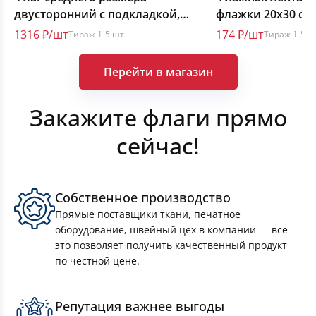
двусторонний с подкладкой,
флажки 20х30 см.,
Транспаранты-перетяжки
размер от 30х40 до 60х90 см.
шт. на метр
1316 ₽/шт
174 ₽/шт
Тираж 1-5 шт
Тираж 1-5 ш
Знамёна
Перейти в магазин
Закажите флаги прямо
Флажная лента
сейчас!
Уличные флаги
Собственное производство
Баннеры на стадион
Прямые поставщики ткани, печатное
оборудование, швейный цех в компании — все
Гоночные флаги
это позволяет получить качественный продукт
по честной цене.
Горнолыжные флаги
Репутация важнее выгоды