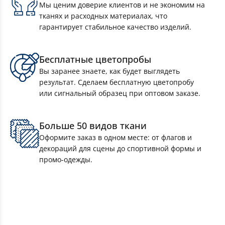
Мы ценим доверие клиентов и не экономим на
Флаги спортивные
тканях и расходных материалах, что
гарантирует стабильное качество изделий.
Флаги расцвечивания
Бесплатные цветопробы
Вы заранее знаете, как будет выглядеть
Флаги для виндеров — печать и пошив
результат. Сделаем бесплатную цветопробу
полотен
или сигнальный образец при оптовом заказе.
Флаги стран мира
Больше 50 видов ткани
Оформите заказ в одном месте: от флагов и
декораций для сцены до спортивной формы и
Флаги РФ
промо-одежды.
Флаги произвольного дизайна
Флаги городов РФ