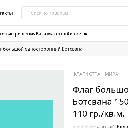
такты
товые решения
База макетов
Акции 🔥
г большой односторонний Ботсвана
ФЛАГИ СТРАН МИРА
Флаг больш
Ботсвана 15
110 гр./кв.м.
|
Код 
(0 отзывов)