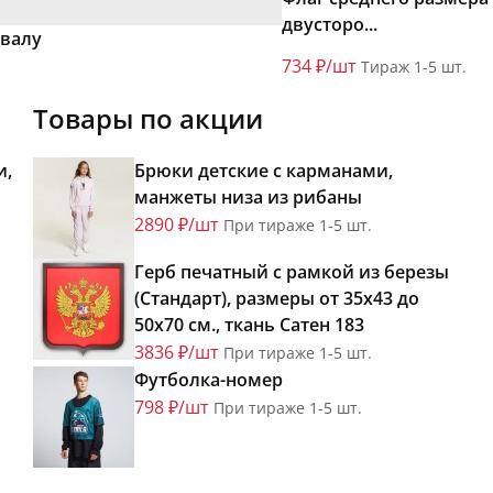
двусторо...
увалу
734 ₽/шт
Тираж 1-5 шт.
Товары по акции
и,
Брюки детские с карманами,
манжеты низа из рибаны
2890 ₽/шт
При тираже 1-5 шт.
Герб печатный с рамкой из березы
(Стандарт), размеры от 35х43 до
50х70 см., ткань Сатен 183
3836 ₽/шт
При тираже 1-5 шт.
Футболка-номер
798 ₽/шт
При тираже 1-5 шт.