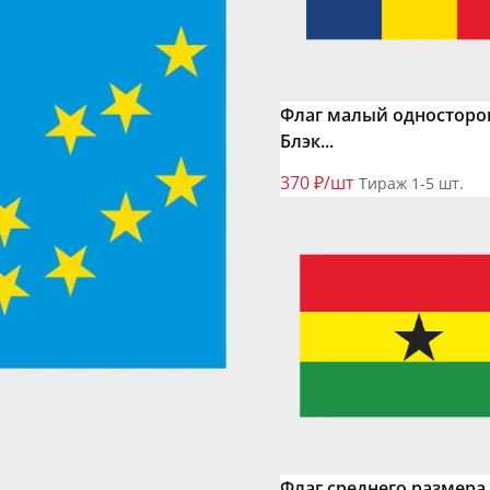
Флаг малый односторо
Блэк...
370 ₽/шт
Тираж 1-5 шт.
Флаг среднего размера