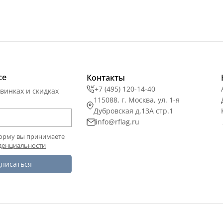
се
Контакты
+7 (495) 120-14-40
винках и скидках
115088, г. Москва, ул. 1-я
Дубровская д.13А стр.1
info@rflag.ru
орму вы принимаете
денциальности
писаться