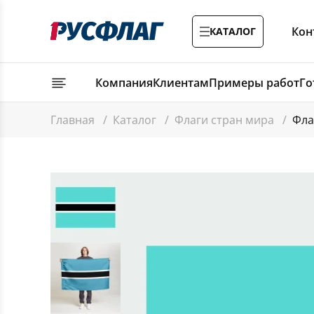
Кон
КАТАЛОГ
Компания
Клиентам
Примеры работ
Го
Главная
/
Каталог
/
Флаги стран мира
/
Фла