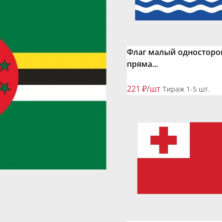
Флаг малый одностор
пряма...
221 ₽/шт
Тираж 1-5 шт.