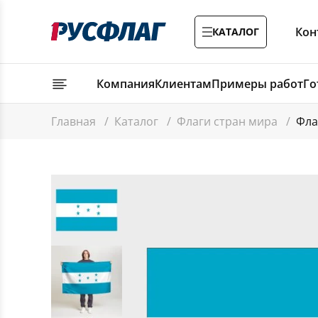
Кон
КАТАЛОГ
Компания
Клиентам
Примеры работ
Го
Главная
/
Каталог
/
Флаги стран мира
/
Фла