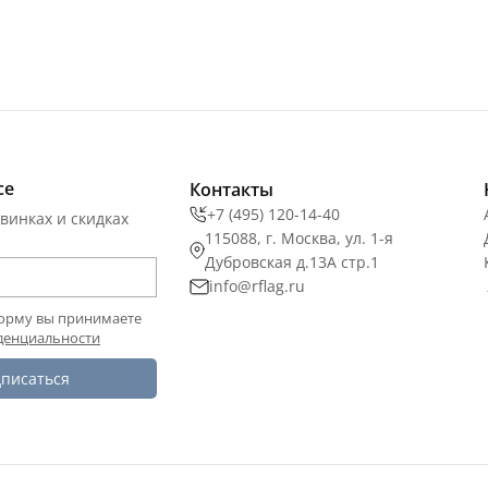
се
Контакты
+7 (495) 120-14-40
винках и скидках
115088, г. Москва, ул. 1-я
Дубровская д.13А стр.1
info@rflag.ru
орму вы принимаете
денциальности
писаться