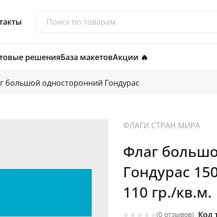
такты
товые решения
База макетов
Акции 🔥
г большой односторонний Гондурас
ФЛАГИ СТРАН МИРА
Флаг больш
Гондурас 15
110 гр./кв.м.
|
Код 
(0 отзывов)