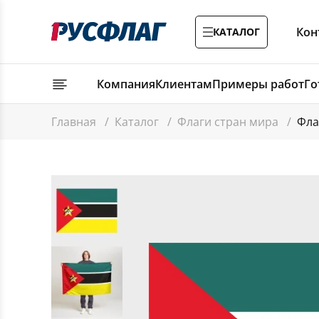
Кон
КАТАЛОГ
Компания
Клиентам
Примеры работ
Го
Главная
/
Каталог
/
Флаги стран мира
/
Фла