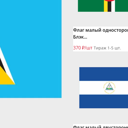
Флаг малый односторо
Блэк...
370 ₽/шт
Тираж 1-5 шт.
Флаг малый двусторон