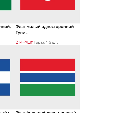
нний,
Флаг малый односторонний
Тунис
214 ₽/шт
Тираж 1-5 шт.
ний с
Флаг большой двусторонний,