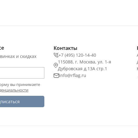
се
Контакты
+7 (495) 120-14-40
винках и скидках
115088, г. Москва, ул. 1-я
Дубровская д.13А стр.1
info@rflag.ru
орму вы принимаете
денциальности
писаться