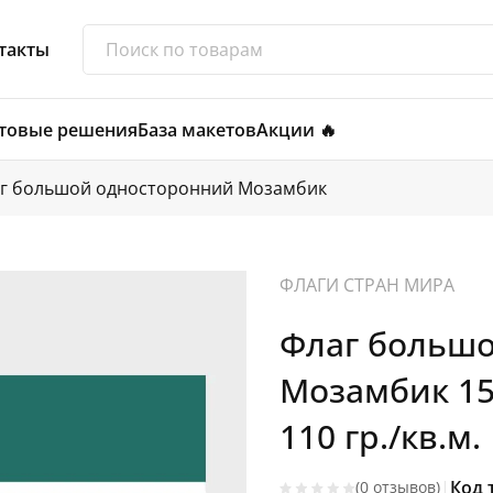
такты
товые решения
База макетов
Акции 🔥
г большой односторонний Мозамбик
ФЛАГИ СТРАН МИРА
Флаг больш
Мозамбик 15
110 гр./кв.м.
|
Код 
(0 отзывов)