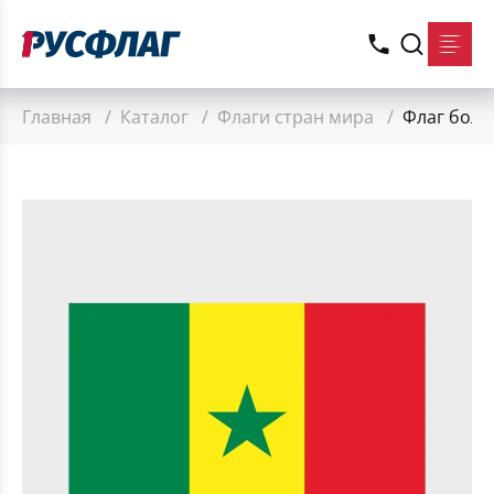
Главная
/
Каталог
/
Флаги стран мира
/
Флаг боль