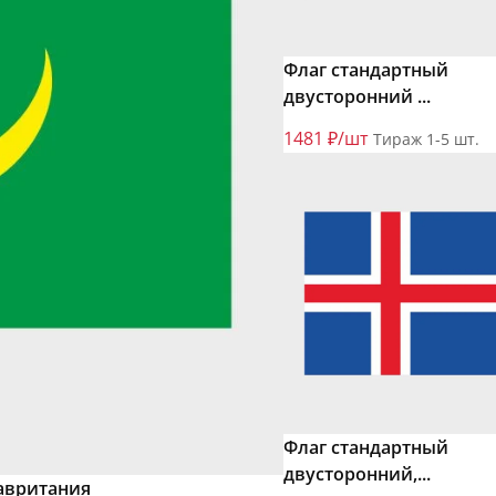
Флаг стандартный
двусторонний ...
1481 ₽/шт
Тираж 1-5 шт.
Флаг стандартный
двусторонний,...
авритания