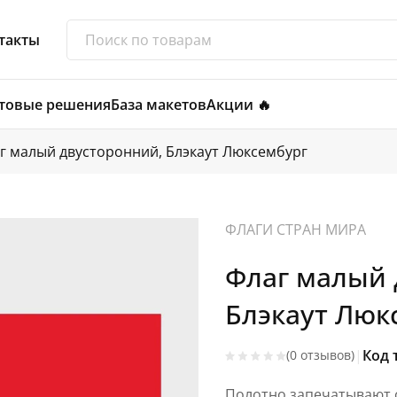
такты
товые решения
База макетов
Акции 🔥
г малый двусторонний, Блэкаут Люксембург
ФЛАГИ СТРАН МИРА
Флаг малый 
Блэкаут Люк
|
Код 
(0 отзывов)
Полотно запечатывают с