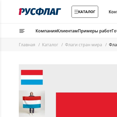
Кон
КАТАЛОГ
Компания
Клиентам
Примеры работ
Го
Главная
/
Каталог
/
Флаги стран мира
/
Фла