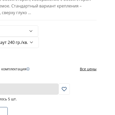
емое. Стандартный вариант крепления –
 сверху глухо
...
я комплектация
Все цены
В корзину
лось
5
шт.