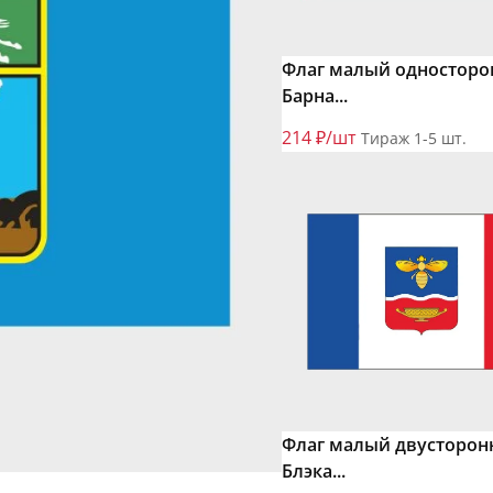
Флаг малый одностор
Барна...
214 ₽/шт
Тираж 1-5 шт.
Флаг малый двусторон
Блэка...