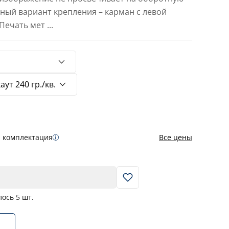
тный вариант крепления – карман с левой
 Печать мет
...
я комплектация
Все цены
В корзину
лось
5
шт.