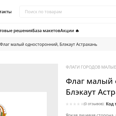
такты
товые решения
База макетов
Акции 🔥
Флаг малый односторонний, Блэкаут Астрахань
ФЛАГИ ГОРОДОВ МАЛЫ
Флаг малый 
Блэкаут Астр
|
Код 
(0 отзывов)
Яркая лицевая сторона,