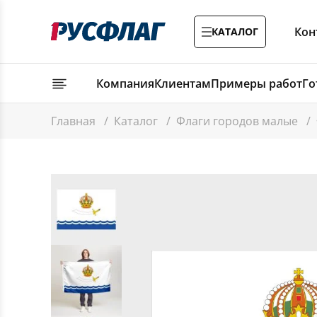
Кон
КАТАЛОГ
Компания
Клиентам
Примеры работ
Го
Главная
/
Каталог
/
Флаги городов малые
/