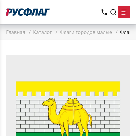
Главная
/
Каталог
/
Флаги городов малые
/
Флаг м