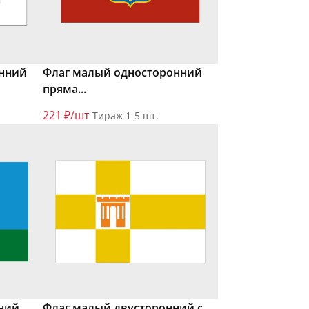
онний
Флаг малый односторонний
пряма...
221 ₽/шт
Тираж 1-5 шт.
ний
Флаг малый двусторонний с