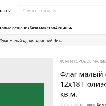
такты
товые решения
База макетов
Акции 🔥
Флаг малый односторонний Чита
ФЛАГИ ГОРОДОВ МАЛЫ
Флаг малый 
12х18 Полиэ
кв.м.
|
Код 
(0 отзывов)