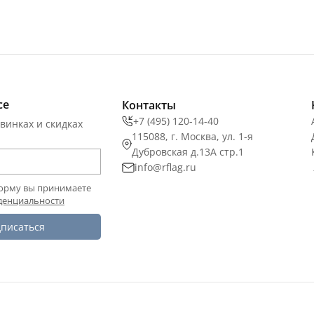
се
Контакты
+7 (495) 120-14-40
винках и скидках
115088, г. Москва, ул. 1-я
Дубровская д.13А стр.1
info@rflag.ru
орму вы принимаете
денциальности
писаться