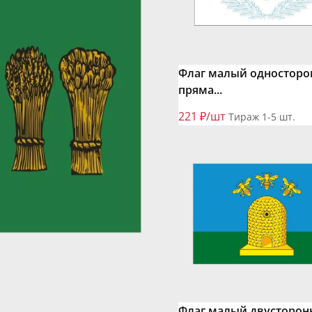
Флаг малый одностор
пряма...
221 ₽/шт
Тираж 1-5 шт.
Флаг малый двусторон