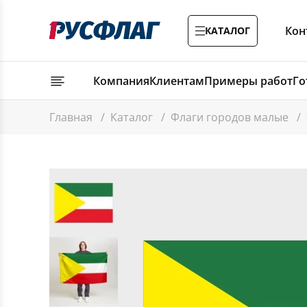
Кон
КАТАЛОГ
Компания
Клиентам
Примеры работ
Го
Главная
/
Каталог
/
Флаги городов малые
/