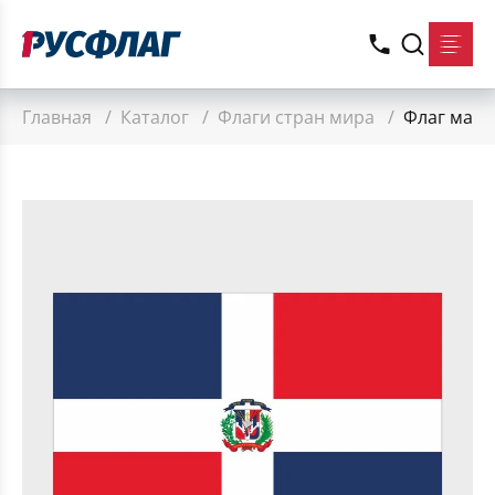
Главная
/
Каталог
/
Флаги стран мира
/
Флаг малы